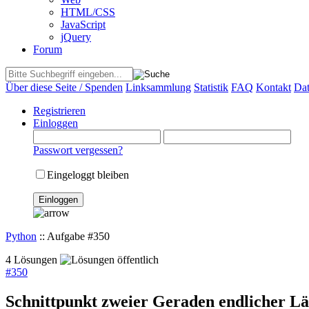
HTML/CSS
JavaScript
jQuery
Forum
Über diese Seite / Spenden
Linksammlung
Statistik
FAQ
Kontakt
Dat
Registrieren
Einloggen
Passwort vergessen?
Eingeloggt bleiben
Python
:: Aufgabe #350
4 Lösungen
#
350
Schnittpunkt zweier Geraden endlicher L