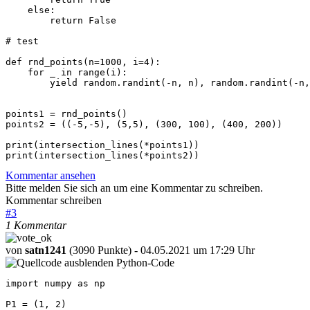
    else:

        return False

# test

def rnd_points(n=1000, i=4):

    for _ in range(i):

        yield random.randint(-n, n), random.randint(-n,
points1 = rnd_points()

points2 = ((-5,-5), (5,5), (300, 100), (400, 200))

print(intersection_lines(*points1))

Kommentar ansehen
Bitte melden Sie sich an um eine Kommentar zu schreiben.
Kommentar schreiben
#
3
1 Kommentar
von
satn1241
(3090 Punkte)
- 04.05.2021 um 17:29 Uhr
Python-Code
import numpy as np

P1 = (1, 2)
