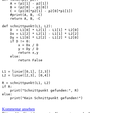
    A = (p1[1] - p2[1])

    B = (p2[0] - p1[0])

    C = (p1[0]*p2[1] - p2[0]*p1[1])

    #print(A, B, -C)

    return A, B, -C

def schnittpunkt(L1, L2):

    D  = L1[0] * L2[1] - L1[1] * L2[0]

    Dx = L1[2] * L2[1] - L1[1] * L2[2]

    Dy = L1[0] * L2[2] - L1[2] * L2[0]

    if D != 0:

        x = Dx / D

        y = Dy / D

        return x,y

    else:

        return False

L1 = linie([0,1], [2,3])

L2 = linie([2,3], [0,4])

R = schnittpunkt(L1, L2)

if R:

    print("Schnittpunkt gefunden:", R)

else:

    print("Kein Schnittpunkt gefunden!")

Kommentar ansehen