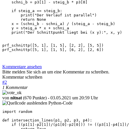
    schni_b = p3[1] - steig_b * p3[0]

    if steig_a == steig_b:

        print("Der Verlauf ist parallel")

        return None

    x = (schni_b - schni_a) / (steig_a - steig_b)

    y = steig_a * x + schni_a

    print("Der Schnittpunkt liegt bei (x y):", x, y)

prf_schnittp([5, 1], [1, 5], [2, 2], [5, 5])

prf_schnittp([5, 1], [1, 5], [6, 2], [2, 6])

Kommentare ansehen
Bitte melden Sie sich an um eine Kommentar zu schreiben.
Kommentar schreiben
#
2
1 Kommentar
von
nitnat
(670 Punkte)
- 03.05.2021 um 20:59 Uhr
Python-Code
import random

def intersection_lines(p1, p2, p3, p4):

    if ((p1[1]-p2[1])/(p1[0]-p2[0])) != ((p3[1]-p4[1])/
        return True
