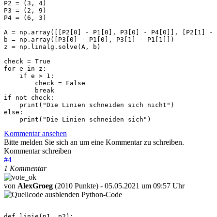
P2 = (3, 4)

P3 = (2, 9)

P4 = (6, 3)

A = np.array([[P2[0] - P1[0], P3[0] - P4[0]], [P2[1] - 
b = np.array([P3[0] - P1[0], P3[1] - P1[1]])

z = np.linalg.solve(A, b)

check = True

for e in z:

    if e > 1:

        check = False

        break

if not check:

    print("Die Linien schneiden sich nicht")

else:

    print("Die Linien schneiden sich")
Kommentar ansehen
Bitte melden Sie sich an um eine Kommentar zu schreiben.
Kommentar schreiben
#
4
1 Kommentar
von
AlexGroeg
(2010 Punkte)
- 05.05.2021 um 09:57 Uhr
Python-Code
def linie(p1, p2):
