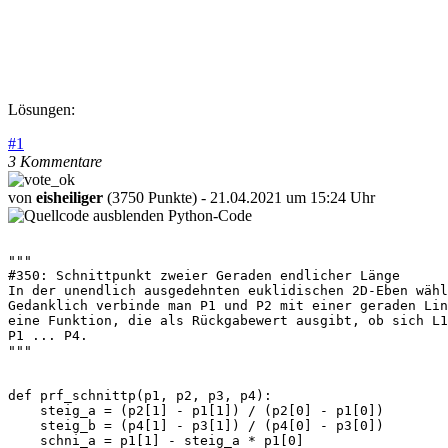
Lösungen:
#
1
3 Kommentare
von
eisheiliger
(3750 Punkte)
- 21.04.2021 um 15:24 Uhr
Python-Code
"""

#350: Schnittpunkt zweier Geraden endlicher Länge

In der unendlich ausgedehnten euklidischen 2D-Eben wähl
Gedanklich verbinde man P1 und P2 mit einer geraden Lin
eine Funktion, die als Rückgabewert ausgibt, ob sich L1
P1 ... P4.

"""

def prf_schnittp(p1, p2, p3, p4):

    steig_a = (p2[1] - p1[1]) / (p2[0] - p1[0])

    steig_b = (p4[1] - p3[1]) / (p4[0] - p3[0])

    schni_a = p1[1] - steig_a * p1[0]
