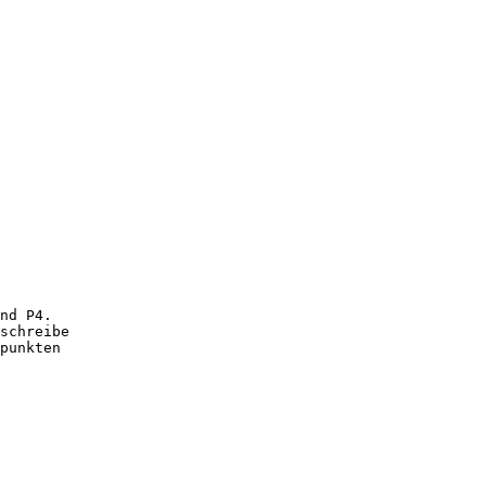
nd P4.

schreibe

punkten
