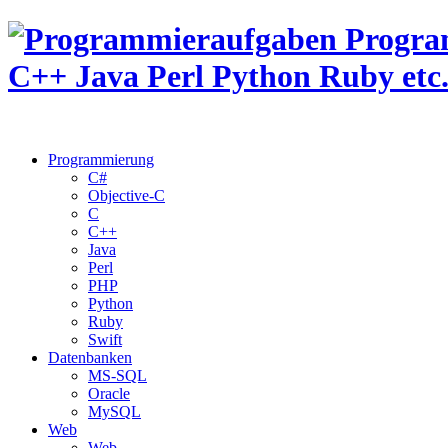
Programmierung
C#
Objective-C
C
C++
Java
Perl
PHP
Python
Ruby
Swift
Datenbanken
MS-SQL
Oracle
MySQL
Web
Web