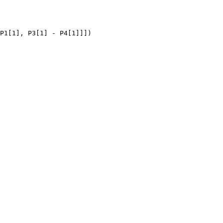
P1[1], P3[1] - P4[1]]])
