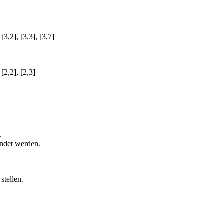
, [3,2], [3,3], [3,7]
, [2,2], [2,3]
.
endet werden.
stellen.