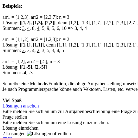
Beispiele:
arr1 = [1,2,3]; arr2 = [2,3,7]; n = 3
Lösung:
[[1,2], [1,3], [2,2]]
, denn
[1,2]
,
[1,3]
, [1,7],
[2,2]
, [2,3], [2,7]
Summen:
3
,
4
, 8,
4
, 5, 9, 5, 6, 10 => 3, 4, 4
arr1 = [1,1,2]; arr2 = [1,2,3]; n = 2
Lösung:
[[1,1], [1,1]]
, denn
[1,1]
, [1,2], [1,3],
[1,1]
, [1,2], [2,3], [2,1]
Summen:
2
, 3, 4,
2
, 3, 5, 3, 4, 5
arr1 = [1,2]; arr2 = [-5]; n = 3
Lösung:
[[1,-5], [2,-5]]
Summen: -4, -3
Schreibe eine Methode/Funktion, die obige Aufgabenstellung umsetzt
Je nach Programmiersprache könne auch Vektoren, Listen, etc. verw
Viel Spaß
Lösungen ansehen
Bitte melden Sie sich an um zur Aufgabenbeschreibung eine Frage zu 
Frage stellen
Bitte melden Sie sich an um eine Lösung einzureichen.
Lösung einreichen
2 Lösungen