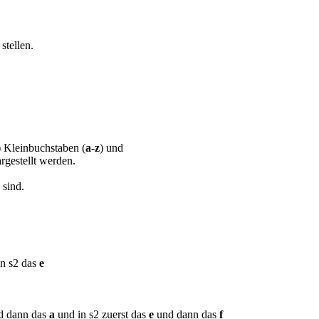
stellen.
) Kleinbuchstaben (
a-z
) und
argestellt werden.
 sind.
n s2 das
e
 dann das
a
und in s2 zuerst das
e
und dann das
f