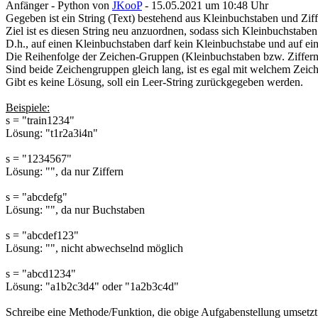
Anfänger - Python
von
JKooP
- 15.05.2021 um 10:48 Uhr
Gegeben ist ein String (Text) bestehend aus Kleinbuchstaben und Ziff
Ziel ist es diesen String neu anzuordnen, sodass sich Kleinbuchstabe
D.h., auf einen Kleinbuchstaben darf kein Kleinbuchstabe und auf eine
Die Reihenfolge der Zeichen-Gruppen (Kleinbuchstaben bzw. Ziffern)
Sind beide Zeichengruppen gleich lang, ist es egal mit welchem Zei
Gibt es keine Lösung, soll ein Leer-String zurückgegeben werden.
Beispiele:
s = "train1234"
Lösung: "t1r2a3i4n"
s = "1234567"
Lösung: "", da nur Ziffern
s = "abcdefg"
Lösung: "", da nur Buchstaben
s = "abcdef123"
Lösung: "", nicht abwechselnd möglich
s = "abcd1234"
Lösung: "a1b2c3d4" oder "1a2b3c4d"
Schreibe eine Methode/Funktion, die obige Aufgabenstellung umsetzt