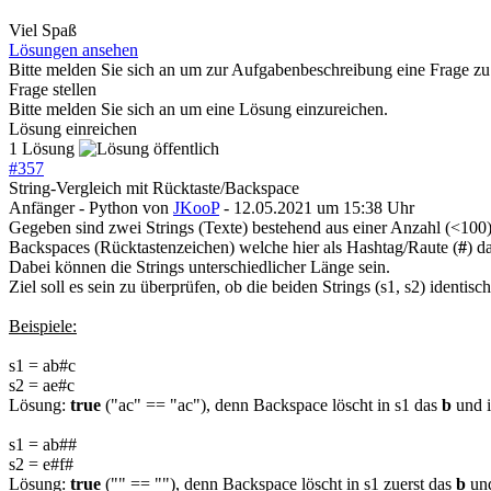
Viel Spaß
Lösungen ansehen
Bitte melden Sie sich an um zur Aufgabenbeschreibung eine Frage zu 
Frage stellen
Bitte melden Sie sich an um eine Lösung einzureichen.
Lösung einreichen
1 Lösung
#
357
String-Vergleich mit Rücktaste/Backspace
Anfänger - Python
von
JKooP
- 12.05.2021 um 15:38 Uhr
Gegeben sind zwei Strings (Texte) bestehend aus einer Anzahl (<100
Backspaces (Rücktastenzeichen) welche hier als Hashtag/Raute (
#
) d
Dabei können die Strings unterschiedlicher Länge sein.
Ziel soll es sein zu überprüfen, ob die beiden Strings (s1, s2) identisch
Beispiele:
s1 = ab#c
s2 = ae#c
Lösung:
true
("ac" == "ac"), denn Backspace löscht in s1 das
b
und i
s1 = ab##
s2 = e#f#
Lösung:
true
("" == ""), denn Backspace löscht in s1 zuerst das
b
und