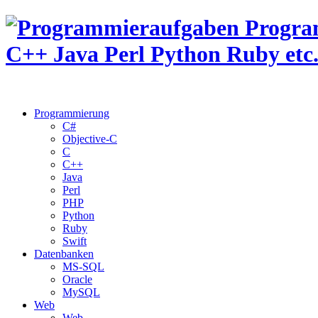
Programmierung
C#
Objective-C
C
C++
Java
Perl
PHP
Python
Ruby
Swift
Datenbanken
MS-SQL
Oracle
MySQL
Web
Web