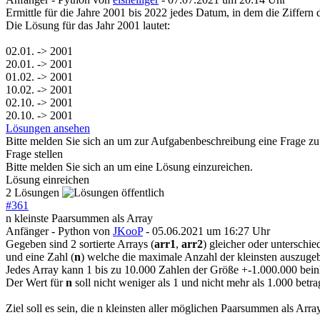
Ermittle für die Jahre 2001 bis 2022 jedes Datum, in dem die Ziffer
Die Lösung für das Jahr 2001 lautet:
02.01. -> 2001
20.01. -> 2001
01.02. -> 2001
10.02. -> 2001
02.10. -> 2001
20.10. -> 2001
Lösungen ansehen
Bitte melden Sie sich an um zur Aufgabenbeschreibung eine Frage zu 
Frage stellen
Bitte melden Sie sich an um eine Lösung einzureichen.
Lösung einreichen
2 Lösungen
#
361
n kleinste Paarsummen als Array
Anfänger - Python
von
JKooP
- 05.06.2021 um 16:27 Uhr
Gegeben sind 2 sortierte Arrays (
arr1
,
arr2
) gleicher oder unterschie
und eine Zahl (
n
) welche die maximale Anzahl der kleinsten auszug
Jedes Array kann 1 bis zu 10.000 Zahlen der Größe +-1.000.000 bein
Der Wert für
n
soll nicht weniger als 1 und nicht mehr als 1.000 betra
Ziel soll es sein, die n kleinsten aller möglichen Paarsummen als Arr