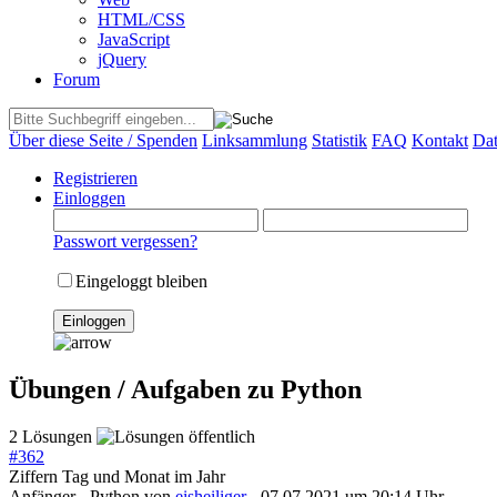
HTML/CSS
JavaScript
jQuery
Forum
Über diese Seite / Spenden
Linksammlung
Statistik
FAQ
Kontakt
Dat
Registrieren
Einloggen
Passwort vergessen?
Eingeloggt bleiben
Übungen / Aufgaben zu Python
2 Lösungen
#
362
Ziffern Tag und Monat im Jahr
Anfänger - Python
von
eisheiliger
- 07.07.2021 um 20:14 Uhr