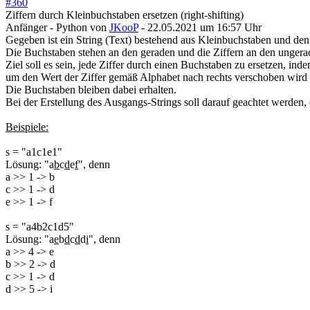
#
360
Ziffern durch Kleinbuchstaben ersetzen (right-shifting)
Anfänger - Python
von
JKooP
- 22.05.2021 um 16:57 Uhr
Gegeben ist ein String (Text) bestehend aus Kleinbuchstaben und den 
Die Buchstaben stehen an den geraden und die Ziffern an den ungerad
Ziel soll es sein, jede Ziffer durch einen Buchstaben zu ersetzen, ind
um den Wert der Ziffer gemäß Alphabet nach rechts verschoben wird (r
Die Buchstaben bleiben dabei erhalten.
Bei der Erstellung des Ausgangs-Strings soll darauf geachtet werden, 
Beispiele:
s = "a1c1e1"
Lösung: "a
b
c
d
e
f
", denn
a >> 1 -> b
c >> 1 -> d
e >> 1 -> f
s = "a4b2c1d5"
Lösung: "a
e
b
d
c
d
d
i
", denn
a >> 4 -> e
b >> 2 -> d
c >> 1 -> d
d >> 5 -> i