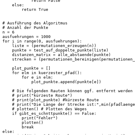
            return False

    else:

        return True

# Ausführung des Algoritmus

# Anzahl der Punkte

n = 6

ausfuehrungen = 1000

for i in range(0, ausfuehrungen):

    liste = (permutationen_erzeugen(n))

    punkte = test_auf_doppelte_punkte(liste)

    distanzen_matrix = alle_abstaende(punkte)

    strecken = (permutationen_bereinigen(permutationen_
    plot_punkte = []

    for elm in kuerzester_pfad():

        for e in elm:

            plot_punkte.append(punkte[e])

    # Die folgenden Rauten können ggf. entfernt werden

    # print("kürzeste Route")

    # print(plot_punkte) #kürzeste Route

    # print("Die Länge der Strecke ist:",min(pfadlaenge
    # plotten() # Plotten des Weges

    if gibt_es_schnttpunkte() == False:

        print("Fehler")

        plotten()

        break

else:
