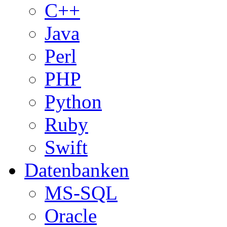
C++
Java
Perl
PHP
Python
Ruby
Swift
Datenbanken
MS-SQL
Oracle