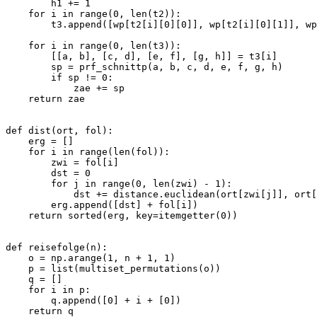
        h1 += 1

    for i in range(0, len(t2)):

        t3.append([wp[t2[i][0][0]], wp[t2[i][0][1]], wp
    for i in range(0, len(t3)):

        [[a, b], [c, d], [e, f], [g, h]] = t3[i]

        sp = prf_schnittp(a, b, c, d, e, f, g, h)

        if sp != 0:

            zae += sp

    return zae

def dist(ort, fol):

    erg = []

    for i in range(len(fol)):

        zwi = fol[i]

        dst = 0

        for j in range(0, len(zwi) - 1):

            dst += distance.euclidean(ort[zwi[j]], ort[
        erg.append([dst] + fol[i])

    return sorted(erg, key=itemgetter(0))

def reisefolge(n):

    o = np.arange(1, n + 1, 1)

    p = list(multiset_permutations(o))

    q = []

    for i in p:

        q.append([0] + i + [0])

    return q
