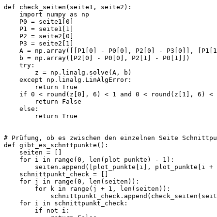
def check_seiten(seite1, seite2):

    import numpy as np

    P0 = seite1[0]

    P1 = seite1[1]

    P2 = seite2[0]

    P3 = seite2[1]

    A = np.array([[P1[0] - P0[0], P2[0] - P3[0]], [P1[1
    b = np.array([P2[0] - P0[0], P2[1] - P0[1]])

    try:

        z = np.linalg.solve(A, b)

    except np.linalg.LinAlgError:

        return True

    if 0 < round(z[0], 6) < 1 and 0 < round(z[1], 6) < 
        return False

    else:

        return True

# Prüfung, ob es zwischen den einzelnen Seite Schnittpu
def gibt_es_schnttpunkte():

    seiten = []

    for i in range(0, len(plot_punkte) - 1):

        seiten.append([plot_punkte[i], plot_punkte[i + 
    schnittpunkt_check = []

    for j in range(0, len(seiten)):

        for k in range(j + 1, len(seiten)):

            schnittpunkt_check.append(check_seiten(seit
    for i in schnittpunkt_check:

        if not i:
