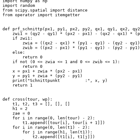
import numpy as np

import random

from scipy.spatial import distance

from operator import itemgetter

def prf_schnittp(px1, py1, px2, py2, qx1, qy1, qx2, qy2
    zwi1 = (qy2 - qy1) * (px2 - px1) - (qx2 - qx1) * (p
    if zwi1:

        zwia = ((qx2 - qx1) * (py1 - qy1) - (qy2 - qy1)
        zwib = ((px2 - px1) * (py1 - qy1) - (py2 - py1)
    else:

        return 0

    if not (0 <= zwia <= 1 and 0 <= zwib <= 1):

        return 0

    x = px1 + zwia * (px2 - px1)

    y = py1 + zwia * (py2 - py1)

    print("Schnittpunkt          :", x, y)

    return 1

def cross(tour, wp):

    t1, t2, t3 = [], [], []

    h1 = 2

    zae = 0

    for i in range(0, len(tour) - 2):

        t1.append([tour[i], tour[i + 1]])

    for i in range(0, len(t1) - 2):

        for j in range(h1, len(t1)):

            t2.append([t1[i], t1[j]])
