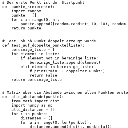
# Der erste Punkt ist der Startpunkt

def punkte_kreieren(n):

    import random

    punkte = []

    for i in range(0, n):

        punkte.append([random.randint(-10, 10), random.
    return punkte

# Test, ob ob Punkt doppelt erzeugt wurde

def test_auf_doppelte_punkte(liste):

    bereinige_liste = []

    for element in liste:

        if element not in bereinige_liste:

            bereinige_liste.append(element)

        elif element in bereinige_liste:

            # print("min. 1 doppelter Punkt")

            return False

    return bereinige_liste

# Matrix über die Abstände zwischen allen Punkten erste
def alle_abstaende(punkte):

    from math import dist

    import numpy as np

    alle_distanzen = []

    for i in punkte:

        distanzen = []

        for a in range(0, len(punkte)):

            distanzen.append(dist(i, punkte[a]))
