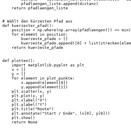
        pfadlaengen_liste.append(distanz)

    return pfadlaengen_liste

# Wählt den kürzesten Pfad aus

def kuerzester_pfad():

    position = np.where(np.array(pfadlaengen()) == min(
    for element in position:

        kuerzeste_pfade = []

        kuerzeste_pfade.append([0] + list(strecken[elem
    return kuerzeste_pfade

def plotten():

    import matplotlib.pyplot as plt

    x = []

    y = []

    for element in plot_punkte:

        x.append(element[0])

        y.append(element[1])

    plt.scatter(x, y)

    plt.plot(x, y)

    plt.xlabel("X")

    plt.ylabel("Y")

    plt.title("Route")

    plt.annotate("Start / Ende", (x[0], y[0]))

    plt.show()

    return None
