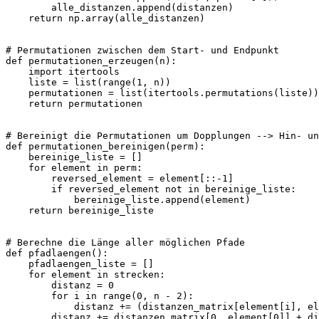
        alle_distanzen.append(distanzen)

    return np.array(alle_distanzen)

# Permutationen zwischen dem Start- und Endpunkt

def permutationen_erzeugen(n):

    import itertools

    liste = list(range(1, n))

    permutationen = list(itertools.permutations(liste))

    return permutationen

# Bereinigt die Permutationen um Dopplungen --> Hin- un
def permutationen_bereinigen(perm):

    bereinige_liste = []

    for element in perm:

        reversed_element = element[::-1]

        if reversed_element not in bereinige_liste:

            bereinige_liste.append(element)

    return bereinige_liste

# Berechne die Länge aller möglichen Pfade

def pfadlaengen():

    pfadlaengen_liste = []

    for element in strecken:

        distanz = 0

        for i in range(0, n - 2):

            distanz += (distanzen_matrix[element[i], el
        distanz += distanzen_matrix[0, element[0]] + di