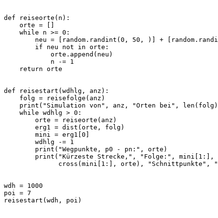
def reiseorte(n):

    orte = []

    while n >= 0:

        neu = [random.randint(0, 50, )] + [random.randi
        if neu not in orte:

            orte.append(neu)

            n -= 1

    return orte

def reisestart(wdhlg, anz):

    folg = reisefolge(anz)

    print("Simulation von", anz, "Orten bei", len(folg)
    while wdhlg > 0:

        orte = reiseorte(anz)

        erg1 = dist(orte, folg)

        mini = erg1[0]

        wdhlg -= 1

        print("Wegpunkte, p0 - pn:", orte)

        print("Kürzeste Strecke,", "Folge:", mini[1:], 
              cross(mini[1:], orte), "Schnittpunkte", "
wdh = 1000

poi = 7

reisestart(wdh, poi)
