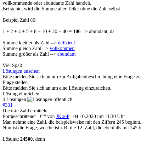
vollkommende oder abundante Zahl handelt.
Betrachtet wird die Summe aller Teiler ohne die Zahl selbst.
Beispiel Zahl 80:
1 + 2 + 4 + 5 + 8 + 10 + 20 + 40 =
106
--> abundant, da
Summe kleiner als Zahl -->
defizient
Summe gleich Zahl -->
vollkommen
Summe größer als Zahl -->
abundant
Viel Spaß
Lösungen ansehen
Bitte melden Sie sich an um zur Aufgabenbeschreibung eine Frage zu 
Frage stellen
Bitte melden Sie sich an um eine Lösung einzureichen.
Lösung einreichen
4 Lösungen
#
331
Die n-te Zahl ermitteln
Fortgeschrittener - C#
von
JKooP
- 04.10.2020 um 11:30 Uhr
Man nehme eine Zahl, die beispielsweise mit den Ziffern 245 beginnt
Nun ist die Frage, welche ist z.B. die 12. Zahl, die ebenfalls mit 245 
Lösung:
24500
, denn