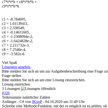
c7*t*t*h + c8*t*h*h +
c9*t*t*h*h
c1 = -8.784695,
c2 = 1.61139411,
c3 = 2.338549,
c4 = -0.14611605,
c5 = -1.2308094e-2,
c6 = -1.6424828e-2,
c7 = 2.211732e-3,
c8 = 7.2546e-4,
c9 = -3.582e-6
Viel Spaß
Lösungen ansehen
Bitte melden Sie sich an um zur Aufgabenbeschreibung eine Frage zu 
Frage stellen
Bitte melden Sie sich an um eine Lösung einzureichen.
Lösung einreichen
3 Lösungen
#
326
Teilersumme natürlicher Zahlen
Anfänger - C#
von
JKooP
- 04.10.2020 um 11:49 Uhr
Schreibe eine Methode/Funktion, mit der es möglich ist zu prüfen, ob e