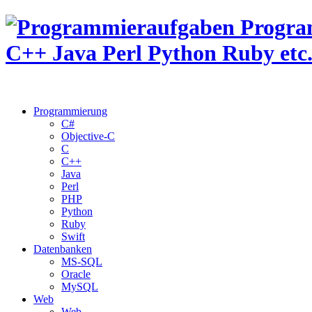
Programmierung
C#
Objective-C
C
C++
Java
Perl
PHP
Python
Ruby
Swift
Datenbanken
MS-SQL
Oracle
MySQL
Web
Web