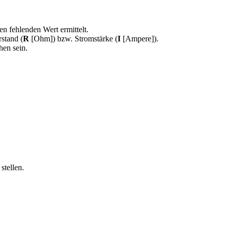
n fehlenden Wert ermittelt.
rstand (
R
[Ohm]) bzw. Stromstärke (
I
[Ampere]).
hen sein.
stellen.