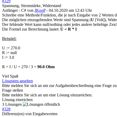
#
329
Spannung, Stromstärke, Widerstand
Anfänger - C#
von
JKooP
- 04.10.2020 um 12:43 Uhr
Schreibe eine Methode/Funktion, die je nach Eingabe von 2 Werten de
Die möglichen einzugebenden Werte sind Spannung (
U
[Volt]), Wide
Der fehlende Wert kann null/nothing oder jedes andere beliebige Zeic
Die Formel zur Berechnung lautet:
U = R * I
Beispiel:
U := 270.0
R := null
I := 3.0
R = I / U = 270 / 3 =
90.0 Ohm
Viel Spaß
Lösungen ansehen
Bitte melden Sie sich an um zur Aufgabenbeschreibung eine Frage zu 
Frage stellen
Bitte melden Sie sich an um eine Lösung einzureichen.
Lösung einreichen
3 Lösungen
#
328
Differenz(en) von Eingabewerten