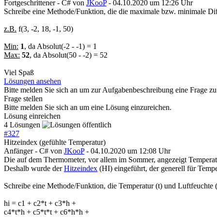
Fortgeschrittener - C#
von
JKooP
- 04.10.2020 um 12:26 Uhr
Schreibe eine Methode/Funktion, die die maximale bzw. minimale Dif
z.B.
f(3, -2, 18, -1, 50)
Min:
1
, da Absolut(-2 - -1) = 1
Max:
52
, da Absolut(50 - -2) = 52
Viel Spaß
Lösungen ansehen
Bitte melden Sie sich an um zur Aufgabenbeschreibung eine Frage zu 
Frage stellen
Bitte melden Sie sich an um eine Lösung einzureichen.
Lösung einreichen
4 Lösungen
#
327
Hitzeindex (gefühlte Temperatur)
Anfänger - C#
von
JKooP
- 04.10.2020 um 12:08 Uhr
Die auf dem Thermometer, vor allem im Sommer, angezeigt Temperatur
Deshalb wurde der
Hitzeindex
(HI) eingeführt, der generell für Tem
Schreibe eine Methode/Funktion, die Temperatur (t) und Luftfeuchte 
hi = c1 + c2*t + c3*h +
c4*t*h + c5*t*t + c6*h*h +