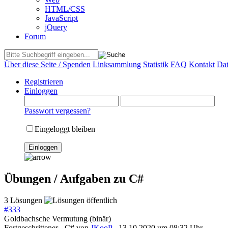
HTML/CSS
JavaScript
jQuery
Forum
Über diese Seite / Spenden
Linksammlung
Statistik
FAQ
Kontakt
Dat
Registrieren
Einloggen
Passwort vergessen?
Eingeloggt bleiben
Übungen / Aufgaben zu C#
3 Lösungen
#
333
Goldbachsche Vermutung (binär)
Fortgeschrittener - C#
von
JKooP
- 13.10.2020 um 08:32 Uhr