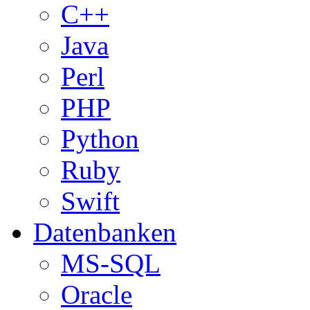
C++
Java
Perl
PHP
Python
Ruby
Swift
Datenbanken
MS-SQL
Oracle