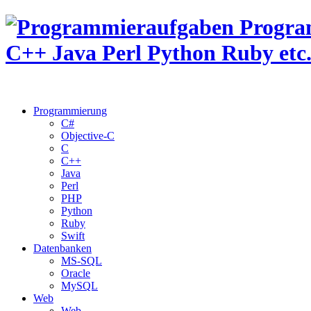
Programmierung
C#
Objective-C
C
C++
Java
Perl
PHP
Python
Ruby
Swift
Datenbanken
MS-SQL
Oracle
MySQL
Web
Web