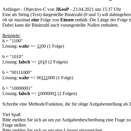
Anfänger - Objective-C
von
JKooP
- 23.04.2021 um 15:37 Uhr
Eine als String (Text) dargestellte Binärzahl (0 und 1) soll dahingehe
ob sie maximal
eine
Folge von
Einsen
enthält. Die Länge der Folge is
Dabei kann die Binärzahl auch vorangestellte Nullen enthalten.
Beispiele:
b = "1100"
Lösung:
wahr
=>
11
00 (1 Folge)
b = "1010"
Lösung:
falsch
=>
1
0
1
0 (2 Folgen)
b = "00111000"
Lösung:
wahr
=> 00
111
000 (1 Folge)
b = "10000001"
Lösung:
falsch
=>
1
000000
1
(2 Folgen)
Schreibe eine Methode/Funktion, die für obige Aufgabenstellung als
Viel Spaß
Bitte melden Sie sich an um zur Aufgabenbeschreibung eine Frage zu 
Frage stellen
Bitte melden Sie sich an um eine Lösung einzureichen.