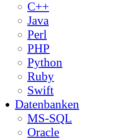
C++
Java
Perl
PHP
Python
Ruby
Swift
Datenbanken
MS-SQL
Oracle