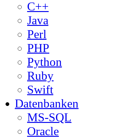
C++
Java
Perl
PHP
Python
Ruby
Swift
Datenbanken
MS-SQL
Oracle