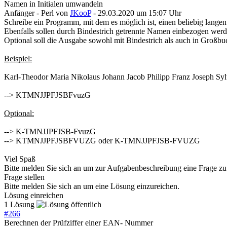
Namen in Initialen umwandeln
Anfänger - Perl
von
JKooP
- 29.03.2020 um 15:07 Uhr
Schreibe ein Programm, mit dem es möglich ist, einen beliebig lange
Ebenfalls sollen durch Bindestrich getrennte Namen einbezogen werd
Optional soll die Ausgabe sowohl mit Bindestrich als auch in Großbu
Beispiel:
Karl-Theodor Maria Nikolaus Johann Jacob Philipp Franz Joseph Syl
--> KTMNJJPFJSBFvuzG
Optional:
--> K-TMNJJPFJSB-FvuzG
--> KTMNJJPFJSBFVUZG oder K-TMNJJPFJSB-FVUZG
Viel Spaß
Bitte melden Sie sich an um zur Aufgabenbeschreibung eine Frage zu 
Frage stellen
Bitte melden Sie sich an um eine Lösung einzureichen.
Lösung einreichen
1 Lösung
#
266
Berechnen der Prüfziffer einer EAN- Nummer