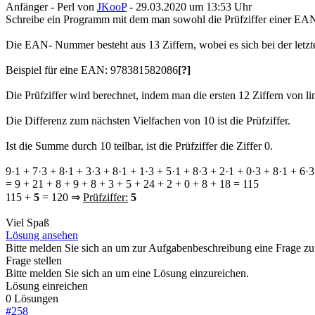
Anfänger - Perl
von
JKooP
- 29.03.2020 um 13:53 Uhr
Schreibe ein Programm mit dem man sowohl die Prüfziffer einer EA
Die EAN- Nummer besteht aus 13 Ziffern, wobei es sich bei der letzte
Beispiel für eine EAN: 978381582086
[?]
Die Prüfziffer wird berechnet, indem man die ersten 12 Ziffern von l
Die Differenz zum nächsten Vielfachen von 10 ist die Prüfziffer.
Ist die Summe durch 10 teilbar, ist die Prüfziffer die Ziffer 0.
9·1 + 7·3 + 8·1 + 3·3 + 8·1 + 1·3 + 5·1 + 8·3 + 2·1 + 0·3 + 8·1 + 6·3
= 9 + 21 + 8 + 9 + 8 + 3 + 5 + 24 + 2 + 0 + 8 + 18 = 115
115 +
5
= 120 ⇒
Prüfziffer:
5
Viel Spaß
Lösung ansehen
Bitte melden Sie sich an um zur Aufgabenbeschreibung eine Frage zu 
Frage stellen
Bitte melden Sie sich an um eine Lösung einzureichen.
Lösung einreichen
0 Lösungen
#
258