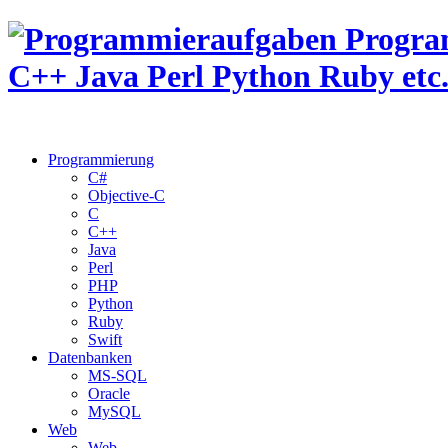
Programmierung
C#
Objective-C
C
C++
Java
Perl
PHP
Python
Ruby
Swift
Datenbanken
MS-SQL
Oracle
MySQL
Web
Web