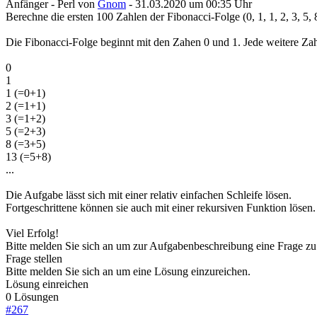
Anfänger - Perl
von
Gnom
- 31.03.2020 um 00:35 Uhr
Berechne die ersten 100 Zahlen der Fibonacci-Folge (0, 1, 1, 2, 3, 5, 8,
Die Fibonacci-Folge beginnt mit den Zahen 0 und 1. Jede weitere Zah
0
1
1 (=0+1)
2 (=1+1)
3 (=1+2)
5 (=2+3)
8 (=3+5)
13 (=5+8)
...
Die Aufgabe lässt sich mit einer relativ einfachen Schleife lösen.
Fortgeschrittene können sie auch mit einer rekursiven Funktion lösen.
Viel Erfolg!
Bitte melden Sie sich an um zur Aufgabenbeschreibung eine Frage zu 
Frage stellen
Bitte melden Sie sich an um eine Lösung einzureichen.
Lösung einreichen
0 Lösungen
#
267