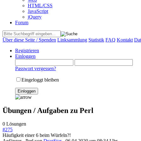
HTML/CSS
JavaScript
jQuery
Forum
Über diese Seite / Spenden
Linksammlung
Statistik
FAQ
Kontakt
Dat
Registrieren
Einloggen
Passwort vergessen?
Eingeloggt bleiben
Übungen / Aufgaben zu Perl
0 Lösungen
#
275
Häufigkeit einer 6 beim Würfeln?!
Anfänger - Perl
von
DragStar
- 06.04.2020 um 08:34 Uhr