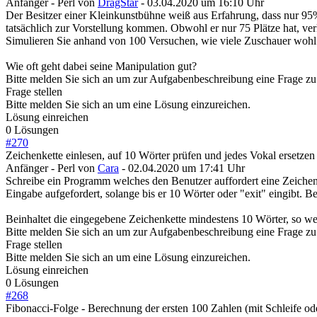
Anfänger - Perl
von
DragStar
- 03.04.2020 um 16:10 Uhr
Der Besitzer einer Kleinkunstbühne weiß aus Erfahrung, dass nur 95
tatsächlich zur Vorstellung kommen. Obwohl er nur 75 Plätze hat, ver
Simulieren Sie anhand von 100 Versuchen, wie viele Zuschauer wo
Wie oft geht dabei seine Manipulation gut?
Bitte melden Sie sich an um zur Aufgabenbeschreibung eine Frage zu 
Frage stellen
Bitte melden Sie sich an um eine Lösung einzureichen.
Lösung einreichen
0 Lösungen
#
270
Zeichenkette einlesen, auf 10 Wörter prüfen und jedes Vokal ersetzen
Anfänger - Perl
von
Cara
- 02.04.2020 um 17:41 Uhr
Schreibe ein Programm welches den Benutzer auffordert eine Zeichenk
Eingabe aufgefordert, solange bis er 10 Wörter oder "exit" eingibt. 
Beinhaltet die eingegebene Zeichenkette mindestens 10 Wörter, so wer
Bitte melden Sie sich an um zur Aufgabenbeschreibung eine Frage zu 
Frage stellen
Bitte melden Sie sich an um eine Lösung einzureichen.
Lösung einreichen
0 Lösungen
#
268
Fibonacci-Folge - Berechnung der ersten 100 Zahlen (mit Schleife od