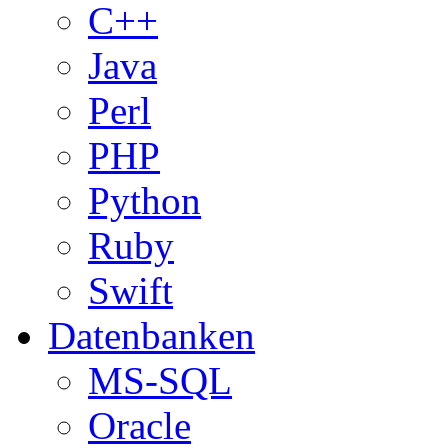
C++
Java
Perl
PHP
Python
Ruby
Swift
Datenbanken
MS-SQL
Oracle