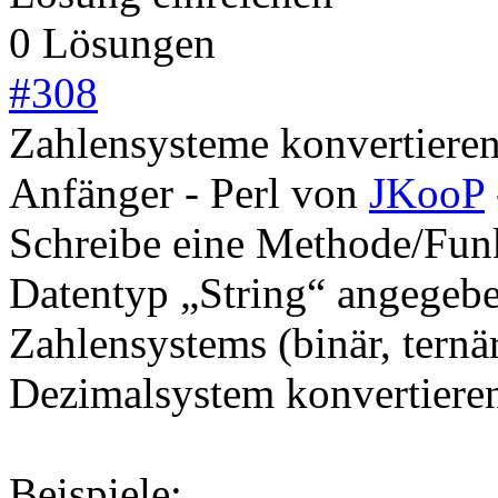
0 Lösungen
#
308
Zahlensysteme konvertiere
Anfänger - Perl
von
JKooP
Schreibe eine Methode/Funk
Datentyp „String“ angegebe
Zahlensystems (binär, ternä
Dezimalsystem konvertiere
Beispiele: