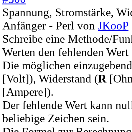
Spannung, Stromstärke, Wi
Anfänger - Perl
von
JKooP
Schreibe eine Methode/Funk
Werten den fehlenden Wert e
Die möglichen einzugebend
[Volt]), Widerstand (
R
[Ohm]
[Ampere]).
Der fehlende Wert kann null
beliebige Zeichen sein.
Die Formel zur Berechnung 