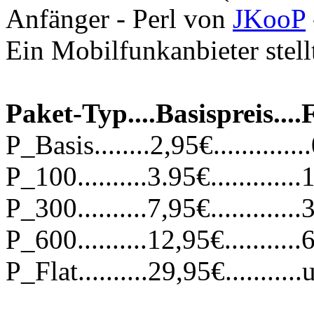
Anfänger - Perl
von
JKooP
Ein Mobilfunkanbieter stell
Paket-Typ....Basispreis...
P_Basis........2,95€..............0
P_100..........3.95€.............1
P_300..........7,95€.............3
P_600..........12,95€...........6
P_Flat..........29,95€.........