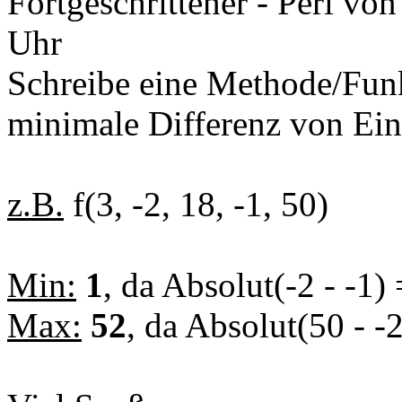
Fortgeschrittener - Perl
vo
Uhr
Schreibe eine Methode/Funk
minimale Differenz von Ein
z.B.
f(3, -2, 18, -1, 50)
Min:
1
, da Absolut(-2 - -1) 
Max:
52
, da Absolut(50 - -