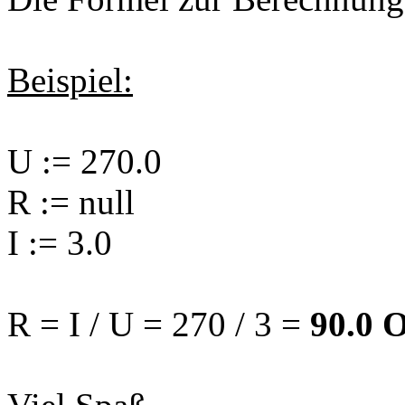
Beispiel:
U := 270.0
R := null
I := 3.0
R = I / U = 270 / 3 =
90.0 