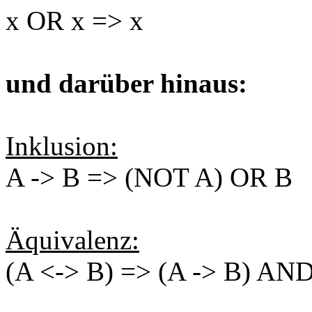
x OR x => x
und darüber hinaus:
Inklusion:
A -> B => (NOT A) OR B
Äquivalenz:
(A <-> B) => (A -> B) AND