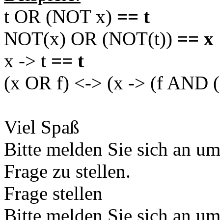
t OR (NOT x)
== t
NOT(x) OR (NOT(t))
== x
x -> t
== t
(x OR f) <-> (x -> (f AND
Viel Spaß
Bitte melden Sie sich an u
Frage zu stellen.
Frage stellen
Bitte melden Sie sich an u