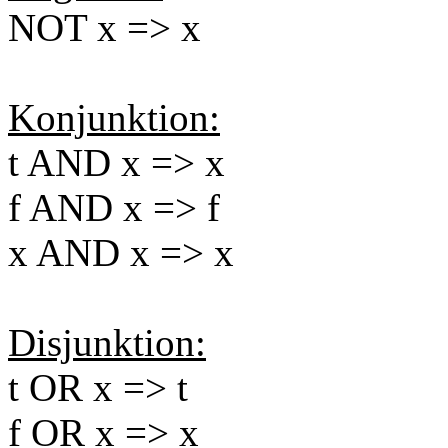
NOT x => x
Konjunktion:
t AND x => x
f AND x => f
x AND x => x
Disjunktion:
t OR x => t
f OR x => x