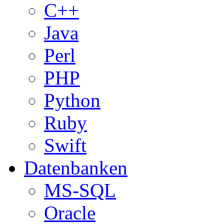
C++
Java
Perl
PHP
Python
Ruby
Swift
Datenbanken
MS-SQL
Oracle