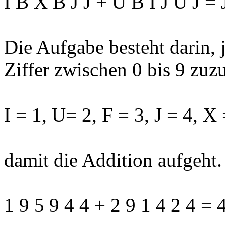
I B X B J J + U B I J U J =
Die Aufgabe besteht darin,
Ziffer zwischen 0 bis 9 zu
I = 1, U= 2, F = 3, J = 4, X
damit die Addition aufgeht. 
1 9 5 9 4 4 + 2 9 1 4 2 4 = 