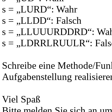
s = „LURD“: Wahr
s = „LLDD“: Falsch
s = „LLUUURDDRD“: Wa
s = „LDRRLRUULR“: Fals
Schreibe eine Methode/Funk
Aufgabenstellung realisiere
Viel Spaß
Bitte melden Sie sich an u