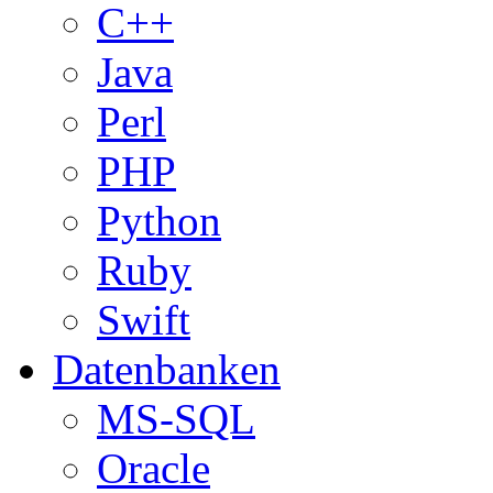
C++
Java
Perl
PHP
Python
Ruby
Swift
Datenbanken
MS-SQL
Oracle