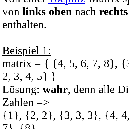
von
links oben
nach
rechts
enthalten.
Beispiel 1:
matrix = { {4, 5, 6, 7, 8}, {3
2, 3, 4, 5} }
Lösung:
wahr
, denn alle D
Zahlen =>
{1}, {2, 2}, {3, 3, 3}, {4, 4,
7}, {8}