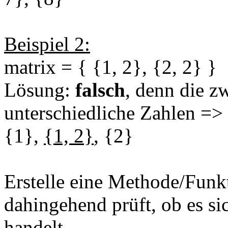
Beispiel 2:
matrix = { {1, 2}, {2, 2} }
Lösung:
falsch
, denn die z
unterschiedliche Zahlen =>
{1},
{1, 2}
, {2}
Erstelle eine Methode/Funkt
dahingehend prüft, ob es si
handelt.