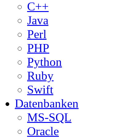
C++
Java
Perl
PHP
Python
Ruby
Swift
Datenbanken
MS-SQL
Oracle