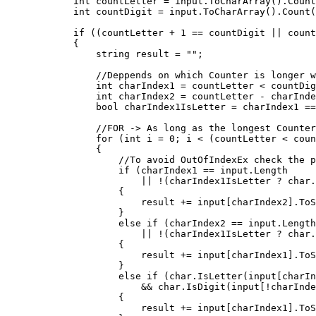
            int countLetter = input.ToCharArray().Count
            int countDigit = input.ToCharArray().Count(
            if ((countLetter + 1 == countDigit || count
            {

                string result = "";

                //Deppends on which Counter is longer w
                int charIndex1 = countLetter < countDig
                int charIndex2 = countLetter - charInde
                bool charIndex1IsLetter = charIndex1 ==
                //FOR -> As long as the longest Counter
                for (int i = 0; i < (countLetter < coun
                {

                    //To avoid OutOfIndexEx check the p
                    if (charIndex1 == input.Length 

                        || !(charIndex1IsLetter ? char.
                    {

                        result += input[charIndex2].ToS
                    }

                    else if (charIndex2 == input.Length
                        || !(charIndex1IsLetter ? char.
                    {

                        result += input[charIndex1].ToS
                    }

                    else if (char.IsLetter(input[charIn
                        && char.IsDigit(input[!charInde
                    {

                        result += input[charIndex1].ToS