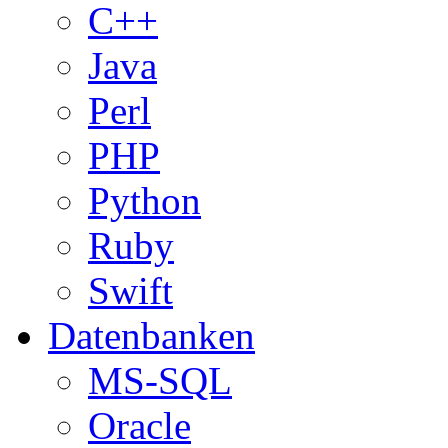
C++
Java
Perl
PHP
Python
Ruby
Swift
Datenbanken
MS-SQL
Oracle