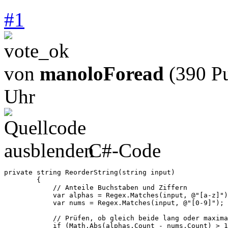
#
1
von
manoloForead
(390 P
Uhr
C#-Code
private string ReorderString(string input)

        {

            // Anteile Buchstaben und Ziffern

            var alphas = Regex.Matches(input, @"[a-z]")
            var nums = Regex.Matches(input, @"[0-9]");

            // Prüfen, ob gleich beide lang oder maxima
            if (Math.Abs(alphas.Count - nums.Count) > 1