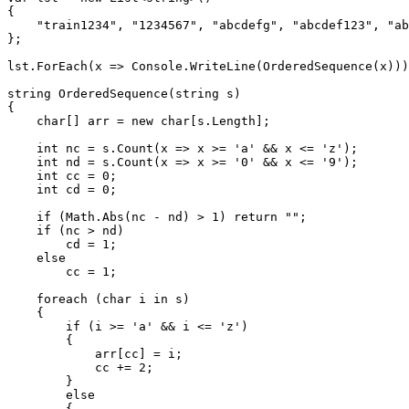
{

    "train1234", "1234567", "abcdefg", "abcdef123", "ab
};

lst.ForEach(x => Console.WriteLine(OrderedSequence(x)))
string OrderedSequence(string s)

{

    char[] arr = new char[s.Length];

    int nc = s.Count(x => x >= 'a' && x <= 'z');

    int nd = s.Count(x => x >= '0' && x <= '9');

    int cc = 0;

    int cd = 0;

    if (Math.Abs(nc - nd) > 1) return "";

    if (nc > nd)

        cd = 1;

    else

        cc = 1;

    foreach (char i in s)

    {

        if (i >= 'a' && i <= 'z')

        {

            arr[cc] = i;

            cc += 2;

        }

        else

        {
