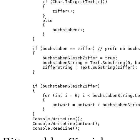
                if (Char.IsDigit(Text[i]))

                {

                    ziffer++;

                }

                else

                {

                    buchstaben++;

                }

            }

            if (buchstaben == ziffer) // prüfe ob buchs
            {

                buchstabenGleichZiffer = true;

                buchstabenString = Text.Substring(0, bu
                zifferString = Text.Substring(ziffer);

            }

            if (buchstabenGleichZiffer)

            {

                for (int i = 0; i < buchstabenString.Le
                {

                    antwort = antwort + buchstabenStrin
                }

            }

            Console.WriteLine();

            Console.WriteLine(antwort);
