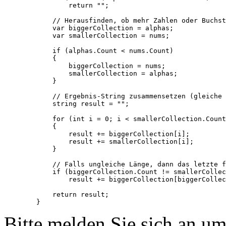
                return "";

            // Herausfinden, ob mehr Zahlen oder Buchst
            var biggerCollection = alphas;

            var smallerCollection = nums;

            if (alphas.Count < nums.Count)

            {

                biggerCollection = nums;

                smallerCollection = alphas;

            }

            // Ergebnis-String zusammensetzen (gleiche 
            string result = "";

            for (int i = 0; i < smallerCollection.Count
            {

                result += biggerCollection[i];

                result += smallerCollection[i];

            }

            // Falls ungleiche Länge, dann das letzte f
            if (biggerCollection.Count != smallerCollec
                result += biggerCollection[biggerCollec
            return result;

Bitte melden Sie sich an u