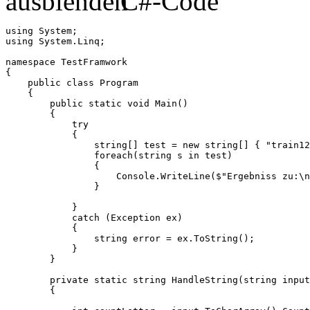
C#-Code
using System;

using System.Linq;

namespace TestFramwork

{

    public class Program

    {

        public static void Main()

        {

            try

            {

                string[] test = new string[] { "train12
                foreach(string s in test)

                {

                    Console.WriteLine($"Ergebniss zu:\n
                }

            }

            catch (Exception ex)

            {

                string error = ex.ToString();

            }

        }

        private static string HandleString(string input
        {
