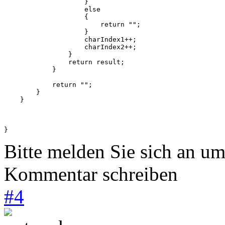
                    }

                    else

                    {

                        return "";

                    }

                    charIndex1++;

                    charIndex2++;

                }

                return result;

            }

            return "";

        }

    }

Bitte melden Sie sich an u
Kommentar schreiben
#
4