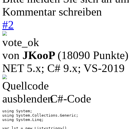
Kommentar schreiben
#
2
von
JKooP
(18090 Punkte)
NET 5.x; C# 9.x; VS-2019
C#-Code
using System;

using System.Collections.Generic;

using System.Linq;

var lst = new List<string>()
