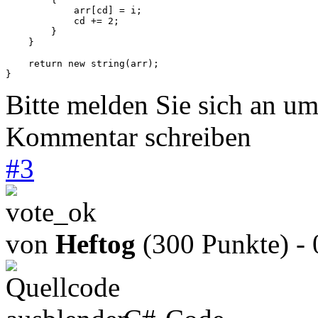
            arr[cd] = i;

            cd += 2;

        }

    }

    return new string(arr);

Bitte melden Sie sich an u
Kommentar schreiben
#
3
von
Heftog
(300 Punkte)
-