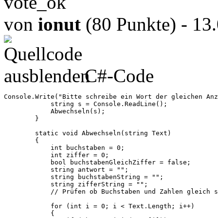
von
ionut
(80 Punkte)
- 13
C#-Code
Console.Write("Bitte schreibe ein Wort der gleichen Anz
            string s = Console.ReadLine();

            Abwechseln(s);

        }

        static void Abwechseln(string Text)

        {

            int buchstaben = 0;

            int ziffer = 0;

            bool buchstabenGleichZiffer = false;

            string antwort = "";

            string buchstabenString = "";

            string zifferString = "";

            // Prüfen ob Buchstaben und Zahlen gleich s
            for (int i = 0; i < Text.Length; i++)

            {
