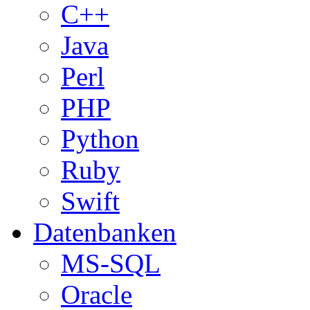
C++
Java
Perl
PHP
Python
Ruby
Swift
Datenbanken
MS-SQL
Oracle