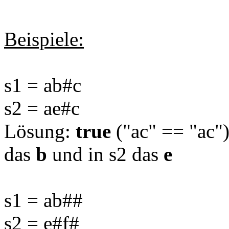
Beispiele:
s1 = ab#c
s2 = ae#c
Lösung:
true
("ac" == "ac")
das
b
und in s2 das
e
s1 = ab##
s2 = e#f#