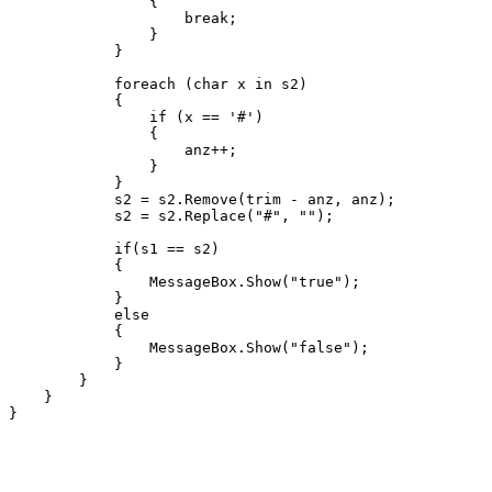
                {

                    break;

                }

            }

            foreach (char x in s2)

            {

                if (x == '#')

                {

                    anz++;

                }

            }

            s2 = s2.Remove(trim - anz, anz);

            s2 = s2.Replace("#", "");

            if(s1 == s2)

            {

                MessageBox.Show("true");

            }

            else

            {

                MessageBox.Show("false");

            }

        }

    }

}
