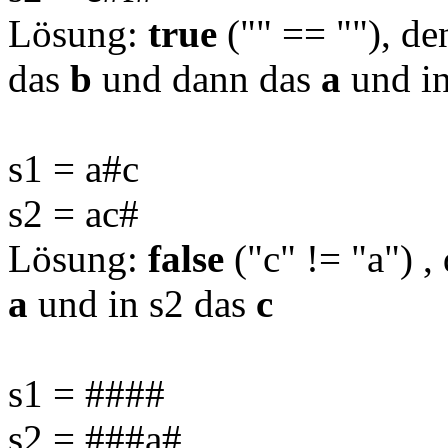
Lösung:
true
("" == ""), de
das
b
und dann das
a
und in
s1 = a#c
s2 = ac#
Lösung:
false
("c" != "a") ,
a
und in s2 das
c
s1 = ####
s2 = ###a#