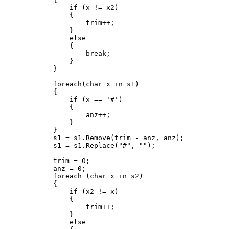
                if (x != x2)

                {

                    trim++;

                }

                else

                {

                    break;

                }

            }     

            foreach(char x in s1)

            {

                if (x == '#')

                {

                    anz++;

                }

            }

            s1 = s1.Remove(trim - anz, anz);

            s1 = s1.Replace("#", "");

            trim = 0;

            anz = 0;

            foreach (char x in s2)

            {

                if (x2 != x)

                {

                    trim++;

                }

                else
