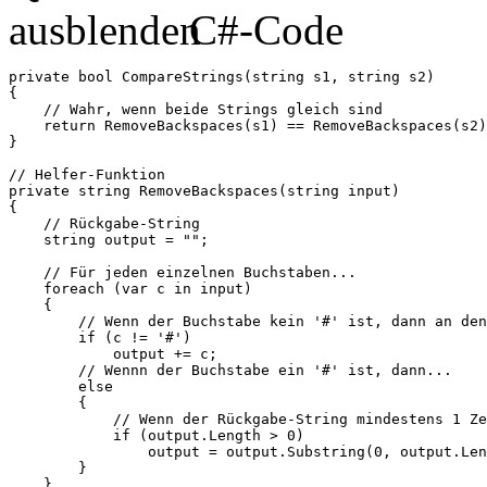
C#-Code
private bool CompareStrings(string s1, string s2)

{

    // Wahr, wenn beide Strings gleich sind

    return RemoveBackspaces(s1) == RemoveBackspaces(s2)
}

// Helfer-Funktion        

private string RemoveBackspaces(string input)

{

    // Rückgabe-String

    string output = "";

    // Für jeden einzelnen Buchstaben...            

    foreach (var c in input)

    {

        // Wenn der Buchstabe kein '#' ist, dann an den
        if (c != '#')

            output += c;

        // Wennn der Buchstabe ein '#' ist, dann...

        else

        {

            // Wenn der Rückgabe-String mindestens 1 Ze
            if (output.Length > 0)

                output = output.Substring(0, output.Len
        }

    }
