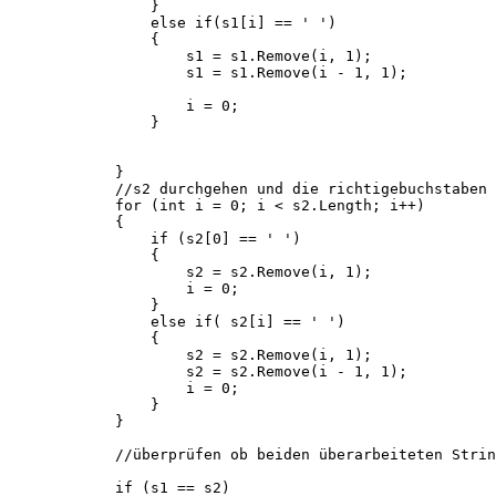
                }

                else if(s1[i] == ' ')

                {

                    s1 = s1.Remove(i, 1);

                    s1 = s1.Remove(i - 1, 1);

                    i = 0;

                }

            }

            //s2 durchgehen und die richtigebuchstaben 
            for (int i = 0; i < s2.Length; i++)

            {

                if (s2[0] == ' ')

                {

                    s2 = s2.Remove(i, 1);

                    i = 0;

                }

                else if( s2[i] == ' ')

                {

                    s2 = s2.Remove(i, 1);

                    s2 = s2.Remove(i - 1, 1);

                    i = 0;

                }

            }

            //überprüfen ob beiden überarbeiteten Strin
            if (s1 == s2)
