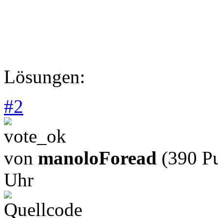
Lösungen:
#
2
von
manoloForead
(390 P
Uhr