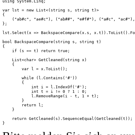
using System.Linq;

var lst = new List<(string s, string t)>

{

    ("ab#c", "ae#c"), ("ab##", "e#f#"), ("a#c", "ac#"),
};

lst.Select(x => BackspaceCompare(x.s, x.t)).ToList().Fo
bool BackspaceCompare(string s, string t)

{

    if (s == t) return true;

    List<char> GetCleaned(string x)

    {

        var l = x.ToList();

        while (l.Contains('#'))

        {

            int i = l.IndexOf('#');

            int t = i != 0 ? 1 : 0;

            l.RemoveRange(i - t, 1 + t);

        }

        return l;

    }

    return GetCleaned(s).SequenceEqual(GetCleaned(t));
