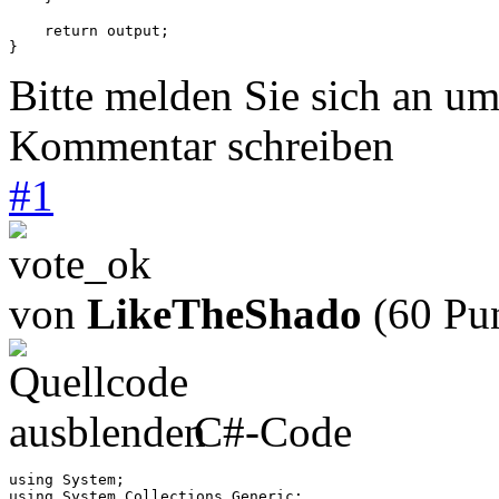
    return output;

Bitte melden Sie sich an u
Kommentar schreiben
#
1
von
LikeTheShado
(60 Pu
C#-Code
using System;

using System.Collections.Generic;
