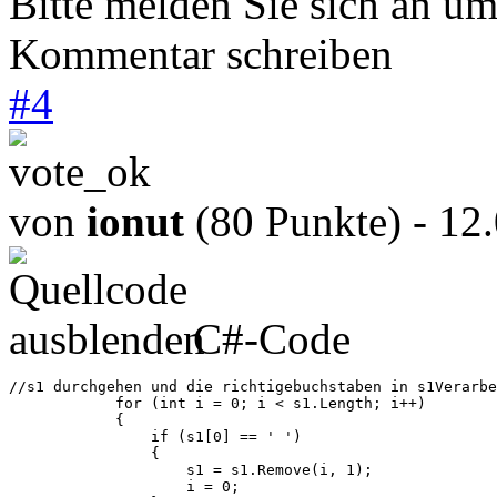
Bitte melden Sie sich an u
Kommentar schreiben
#
4
von
ionut
(80 Punkte)
- 12
C#-Code
//s1 durchgehen und die richtigebuchstaben in s1Verarbe
            for (int i = 0; i < s1.Length; i++)

            {

                if (s1[0] == ' ')

                {

                    s1 = s1.Remove(i, 1);

                    i = 0;
