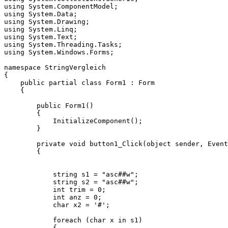
using System.ComponentModel;

using System.Data;

using System.Drawing;

using System.Linq;

using System.Text;

using System.Threading.Tasks;

using System.Windows.Forms;

namespace StringVergleich

{

    public partial class Form1 : Form

    {

        public Form1()

        {

            InitializeComponent();

        }

        private void button1_Click(object sender, Event
        {

            string s1 = "asc##w";

            string s2 = "asc##w";

            int trim = 0;

            int anz = 0;

            char x2 = '#';

            foreach (char x in s1)

            {
