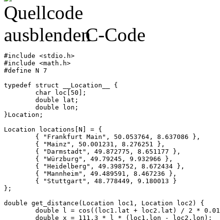
C-Code
#include <stdio.h>

#include <math.h>

#define N 7

typedef struct __Location__ {

	char loc[50];

	double lat;

	double lon;

}Location;

Location locations[N] = {

	{ "Frankfurt Main", 50.053764, 8.637086 },

	{ "Mainz", 50.001231, 8.276251 },

	{ "Darmstadt", 49.872775, 8.651177 },

	{ "Würzburg", 49.79245, 9.932966 },

	{ "Heidelberg", 49.398752, 8.672434 },

	{ "Mannheim", 49.489591, 8.467236 },

	{ "Stuttgart", 48.778449, 9.180013 }

};

double get_distance(Location loc1, Location loc2) {

	double l = cos((loc1.lat + loc2.lat) / 2 * 0.01745); // Verbesserungswert Längenkreise

	double x = 111.3 * l * (loc1.lon - loc2.lon);
