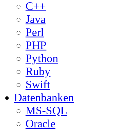
C++
Java
Perl
PHP
Python
Ruby
Swift
Datenbanken
MS-SQL
Oracle