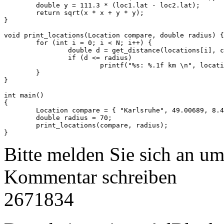
	double y = 111.3 * (loc1.lat - loc2.lat);

	return sqrt(x * x + y * y);

}

void print_locations(Location compare, double radius) {

	for (int i = 0; i < N; i++) {

		double d = get_distance(locations[i], compare);

		if (d <= radius)

			printf("%s: %.1f km \n", locations[i].loc, d);

	}

}

int main()

{

	Location compare = { "Karlsruhe", 49.00689, 8.403653 };

	double radius = 70;

	print_locations(compare, radius);

Bitte melden Sie sich an u
Kommentar schreiben
2671834