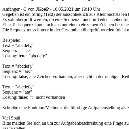
Anfänger - C
von
JKooP
- 10.05.2021 um 19:10 Uhr
Gegeben ist ein String (Text) der ausschließlich aus Kleinbuchstaben 
Es soll überprüft werden, ob eine Sequenz - auch in Teilen - reihenf
Eine Teilsequenz kann auch aus nur einem einzelnen Zeichen bestehe
Die Sequenz muss immer in der Gesamtheit überprüft werden (nicht n
Beispiele:
Text = "abcdefg"
Sequenz ="ace"
Lösung:
true
; "
a
b
c
d
e
fg"
Text = "abcdefg"
Sequenz = "aec"
Lösung:
false
; alle Zeichen vorhanden, aber nicht in der richtigen Re
Text = "abcdefg"
Sequenz = "atg"
Lösung:
false
; "t" nicht vorhanden
Schreibe eine Funktion/Methode, die für obige Aufgabenstellung als Erg
Viel Spaß
Bitte melden Sie sich an um zur Aufgabenbeschreibung eine Frage zu 
Frage stellen