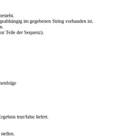
besteht.
olgeabhängig im gegebenen String vorhanden ist.
n.
ur Teile der Sequenz).
ihenfolge
ebnis true/false liefert.
stellen.