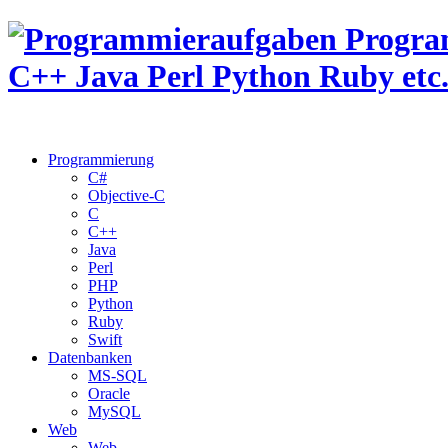
Programmierung
C#
Objective-C
C
C++
Java
Perl
PHP
Python
Ruby
Swift
Datenbanken
MS-SQL
Oracle
MySQL
Web
Web