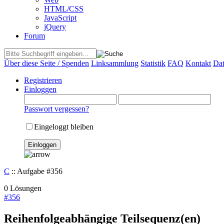
HTML/CSS
JavaScript
jQuery
Forum
Über diese Seite / Spenden
Linksammlung
Statistik
FAQ
Kontakt
Dat
Registrieren
Einloggen
Passwort vergessen?
Eingeloggt bleiben
C
:: Aufgabe #356
0 Lösungen
#
356
Reihenfolgeabhängige Teilsequenz(en)