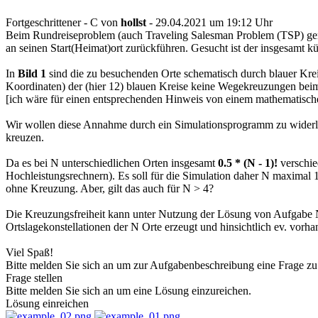
Fortgeschrittener - C
von
hollst
- 29.04.2021 um 19:12 Uhr
Beim Rundreiseproblem (auch Traveling Salesman Problem (TSP) genan
an seinen Start(Heimat)ort zurückführen. Gesucht ist der insgesamt k
In
Bild 1
sind die zu besuchenden Orte schematisch durch blauer Kre
Koordinaten) der (hier 12) blauen Kreise keine Wegekreuzungen beim
[ich wäre für einen entsprechenden Hinweis von einem mathematisc
Wir wollen diese Annahme durch ein Simulationsprogramm zu widerlege
kreuzen.
Da es bei N unterschiedlichen Orten insgesamt
0.5 * (N - 1)!
verschie
Hochleistungsrechnern). Es soll für die Simulation daher N maximal 
ohne Kreuzung. Aber, gilt das auch für N > 4?
Die Kreuzungsfreiheit kann unter Nutzung der Lösung von Aufgabe Nr
Ortslagekonstellationen der N Orte erzeugt und hinsichtlich ev. vor
Viel Spaß!
Bitte melden Sie sich an um zur Aufgabenbeschreibung eine Frage zu 
Frage stellen
Bitte melden Sie sich an um eine Lösung einzureichen.
Lösung einreichen