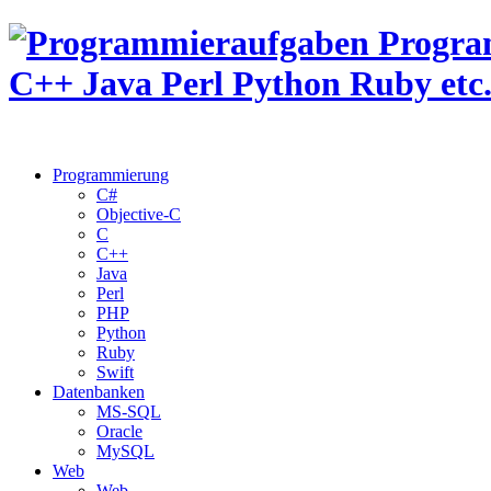
Programmierung
C#
Objective-C
C
C++
Java
Perl
PHP
Python
Ruby
Swift
Datenbanken
MS-SQL
Oracle
MySQL
Web
Web