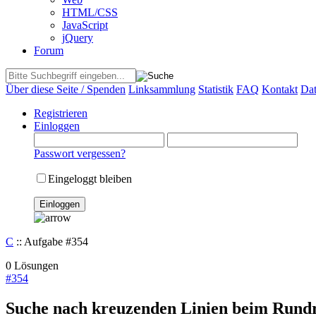
HTML/CSS
JavaScript
jQuery
Forum
Über diese Seite / Spenden
Linksammlung
Statistik
FAQ
Kontakt
Dat
Registrieren
Einloggen
Passwort vergessen?
Eingeloggt bleiben
C
:: Aufgabe #354
0 Lösungen
#
354
Suche nach kreuzenden Linien beim Rund