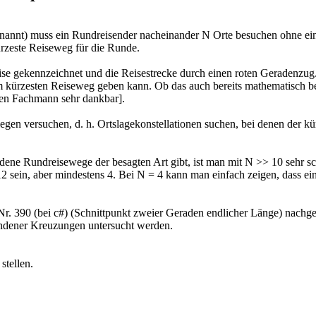
nt) muss ein Rundreisender nacheinander N Orte besuchen ohne einen 
ürzeste Reiseweg für die Runde.
ise gekennzeichnet und die Reisestrecke durch einen roten Geradenzu
 kürzesten Reiseweg geben kann. Ob das auch bereits mathematisch bew
hen Fachmann sehr dankbar].
n versuchen, d. h. Ortslagekonstellationen suchen, bei denen der kürz
dene Rundreisewege der besagten Art gibt, ist man mit N >> 10 sehr sc
12 sein, aber mindestens 4. Bei N = 4 kann man einfach zeigen, dass e
. 390 (bei c#) (Schnittpunkt zweier Geraden endlicher Länge) nachge
handener Kreuzungen untersucht werden.
stellen.