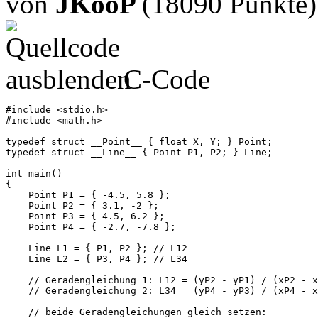
von
JKooP
(18090 Punkte)
C-Code
#include <stdio.h>

#include <math.h>

typedef struct __Point__ { float X, Y; } Point;

typedef struct __Line__ { Point P1, P2; } Line;

int main()

{

    Point P1 = { -4.5, 5.8 };

    Point P2 = { 3.1, -2 };

    Point P3 = { 4.5, 6.2 };

    Point P4 = { -2.7, -7.8 };

    Line L1 = { P1, P2 }; // L12

    Line L2 = { P3, P4 }; // L34

    // Geradengleichung 1: L12 = (yP2 - yP1) / (xP2 - x
    // Geradengleichung 2: L34 = (yP4 - yP3) / (xP4 - x
    // beide Geradengleichungen gleich setzen:
