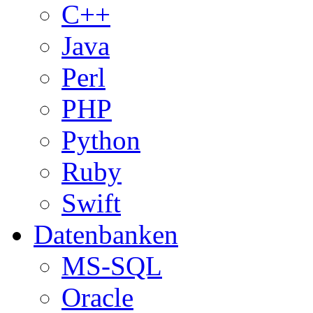
C++
Java
Perl
PHP
Python
Ruby
Swift
Datenbanken
MS-SQL
Oracle