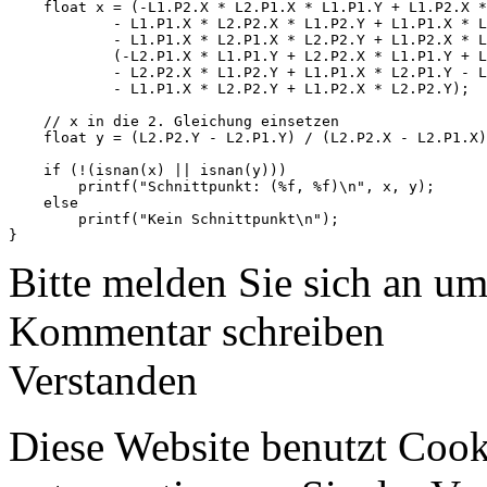
    float x = (-L1.P2.X * L2.P1.X * L1.P1.Y + L1.P2.X *
            - L1.P1.X * L2.P2.X * L1.P2.Y + L1.P1.X * L
            - L1.P1.X * L2.P1.X * L2.P2.Y + L1.P2.X * L
            (-L2.P1.X * L1.P1.Y + L2.P2.X * L1.P1.Y + L
            - L2.P2.X * L1.P2.Y + L1.P1.X * L2.P1.Y - L
            - L1.P1.X * L2.P2.Y + L1.P2.X * L2.P2.Y);

    // x in die 2. Gleichung einsetzen

    float y = (L2.P2.Y - L2.P1.Y) / (L2.P2.X - L2.P1.X)
    if (!(isnan(x) || isnan(y)))

        printf("Schnittpunkt: (%f, %f)\n", x, y);

    else

        printf("Kein Schnittpunkt\n");

Bitte melden Sie sich an u
Kommentar schreiben
Verstanden
Diese Website benutzt Cook